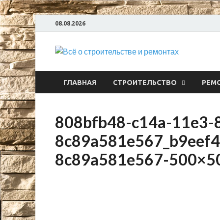
08.08.2026
Всё
ГЛАВНАЯ
СТРОИТЕЛЬСТВО
РЕМ
808bfb48-c14a-11e3-
8c89a581e567_b9eef4
8c89a581e567-500×5