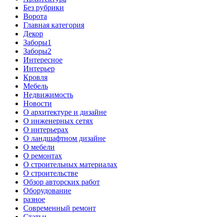
Без рубрики
Ворота
Главная категория
Декор
Заборы1
Заборы2
Интересное
Интерьер
Кровля
Мебель
Недвижимость
Новости
О архитектуре и дизайне
О инженерных сетях
О интерьерах
О ландшафтном дизайне
О мебели
О ремонтах
О строительных материалах
О строительстве
Обзор авторских работ
Оборудование
разное
Современный ремонт
Статьи