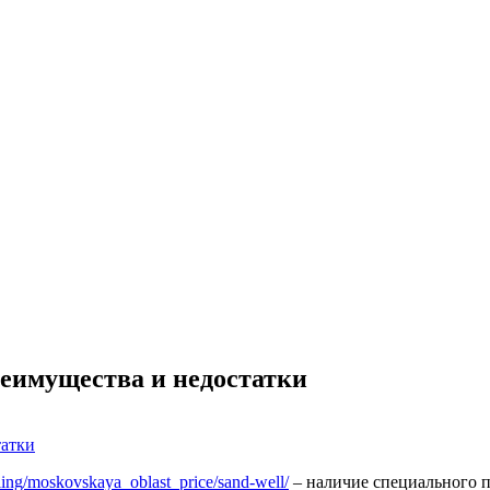
реимущества и недостатки
lling/moskovskaya_oblast_price/sand-well/
– наличие специального п