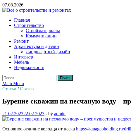
Skip
07.08.2026
to
content
Всё о строительстве и ремонтах
Главная
Строительство
Стройматериалы
Коммуникации
Ремонт
Архитектура и дизайн
Ландшафтный дизайн
Интерьер
Мебель
Недвижимость
Найти:
Main Menu
Статьи
/
Статьи
Бурение скважин на песчаную воду – п
21.02.2023
22.02.2023
-
by
admin
Основное отличие колодца от песка
https://aquageoholding.ru/dri