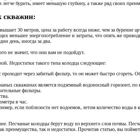
 легче бурить, имеет меньшую глубину, а также ряд своих преим
х скважин:
евышает 30 метров, цена за работу всегда ниже, чем за бурение а
х меньшее энергопотребление и затраты, что опять же приводи
ин день, иногда за два.
то не значит, что они вам не подойдут.
ной. Недостатки такого типа колодца следующие:
с проходит через забитый фильтр, то он может быстро сгореть. О
чаных скважинах является подземный водоносный горизонт, по 
нительные фильтры.
тва.
метра в час.
имер, если поблизости нет водоемов, летом количество воды в 
не. Песчаные колодцы берут воду из верхнего слоя почвы. Пес
ак преимущества, так и недостатки. Прочитав статью, вы поймет