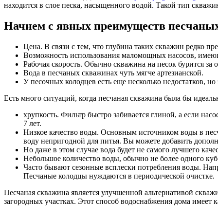
находится в слое песка, насыщенного водой. Такой тип скважин
Начнем с явных преимуществ песчаны
Цена. В связи с тем, что глубина таких скважин редко пр
Возможность использования маломощных насосов, имеющи
Рабочая скорость. Обычно скважина на песок бурится за од
Вода в песчаных скважинах чуть мягче артезианской.
У песочных колодцев есть еще несколько недостатков, но э
Есть много ситуаций, когда песчаная скважина была бы идеаль
хрупкость. Фильтр быстро забивается глиной, а если насо
7 лет.
Низкое качество воды. Основным источником воды в пес
воду непригодной для питья. Вы можете добавить допол
Но даже в этом случае вода будет не самого лучшего качес
Небольшое количество воды, обычно не более одного кубо
Часто бывают сезонные всплески потребления воды. Напр
Песчаные колодцы нуждаются в периодической очистке.
Песчаная скважина является улучшенной альтернативой скважи
загородных участках. Этот способ водоснабжения дома имеет к