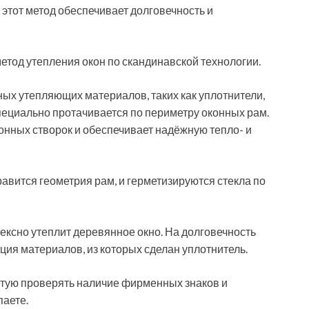
 этот метод обеспечивает долговечность и
 метод утепления окон по скандинавской технологии.
ых утепляющих материалов, таких как уплотнители,
ециально протачивается по периметру оконных рам.
онных створок и обеспечивает надёжную тепло- и
равится геометрия рам, и герметизируются стекла по
ексно утеплит деревянное окно. На долговечность
ия материалов, из которых сделан уплотнитель.
ветую проверять наличие фирменных знаков и
паете.