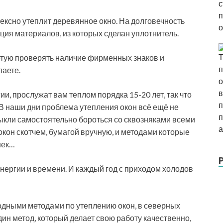
ексно утеплит деревянное окно. На долговечность
ия материалов, из которых сделан уплотнитель.
ветую проверять наличие фирменных знаков и
паете.
и, прослужат вам теплом порядка 15-20 лет, так что
В наши дни проблема утепления окон всё ещё не
ыкли самостоятельно бороться со сквозняками всеми
окон скотчем, бумагой вручную, и методами которые
шек…
энергии и времени. И каждый год с приходом холодов
родными методами по утеплению окон, в северных
ин метод, который делает свою работу качественно,