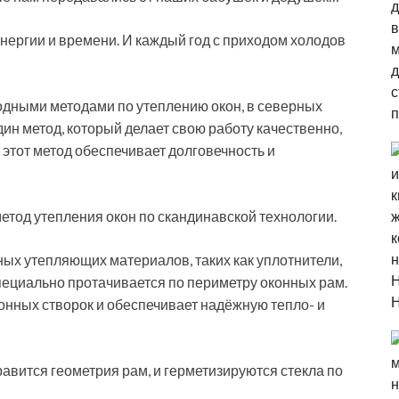
энергии и времени. И каждый год с приходом холодов
родными методами по утеплению окон, в северных
ин метод, который делает свою работу качественно,
 этот метод обеспечивает долговечность и
 метод утепления окон по скандинавской технологии.
ых утепляющих материалов, таких как уплотнители,
ециально протачивается по периметру оконных рам.
онных створок и обеспечивает надёжную тепло- и
равится геометрия рам, и герметизируются стекла по