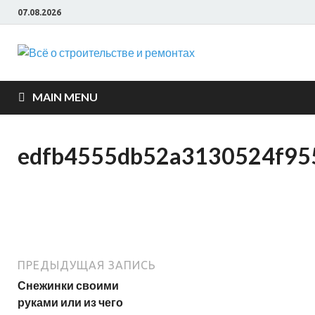
07.08.2026
Всё о
строите
MAIN MENU
и ремон
edfb4555db52a3130524f95
ПРЕДЫДУЩАЯ ЗАПИСЬ
Снежинки своими
руками или из чего