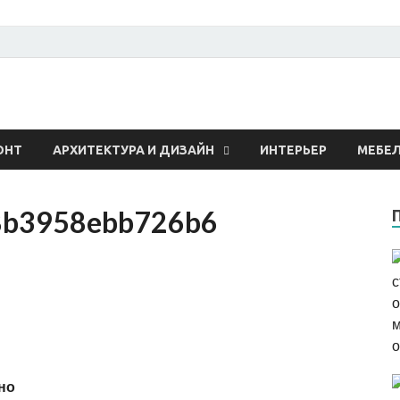
 о строительстве и рем
ОНТ
АРХИТЕКТУРА И ДИЗАЙН
ИНТЕРЬЕР
МЕБЕ
8b3958ebb726b6
но