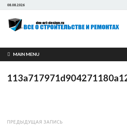
08.08.2026
Всё о строительстве
и ремонтах
MAIN MENU
113a717971d904271180a12
ПРЕДЫДУЩАЯ ЗАПИСЬ