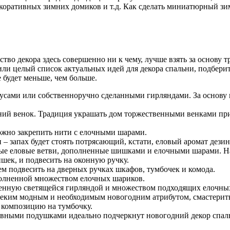
екоративных зимних домиков и т.д. Как сделать миниатюрный зим
тво декора здесь совершенно ни к чему, лучше взять за основу т
или целый список актуальных идей для декора спальни, подбери
 будет меньше, чем больше.
бусами или собственноручно сделанными гирляндами. За основу
ий венок. Традиция украшать дом торжественными венками приш
можно закрепить нити с елочными шарами.
 – запах будет стоять потрясающий, кстати, еловый аромат дез
ые еловые ветви, дополненные шишками и елочными шарами. На
шек, и подвесить на оконную ручку.
ем подвесить на дверных ручках шкафов, тумбочек и комода.
полненной множеством елочных шариков.
енную светящейся гирляндой и множеством подходящих елочны
еким модным и необходимым новогодним атрибутом, смастерить 
ю композицию на тумбочку.
тивными подушками идеально подчеркнут новогодний декор спаль