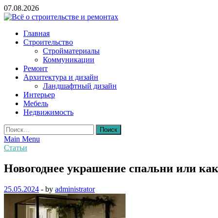
Skip
07.08.2026
to
content
Всё о строительстве и ремонтах
Главная
Строительство
Стройматериалы
Коммуникации
Ремонт
Архитектура и дизайн
Ландшафтный дизайн
Интерьер
Мебель
Недвижимость
Найти:
Main Menu
Статьи
Новогоднее украшение спальни или как
25.05.2024
-
by
administrator