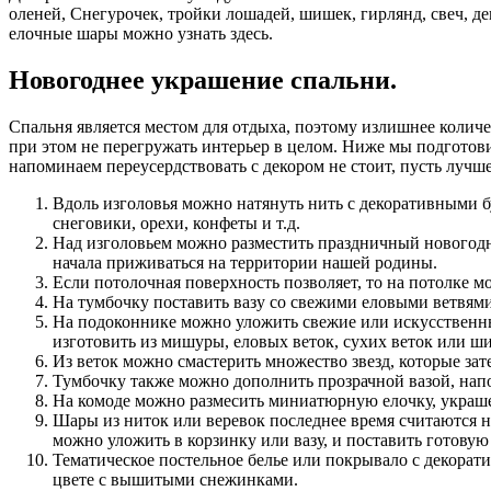
оленей, Снегурочек, тройки лошадей, шишек, гирлянд, свеч, д
елочные шары можно узнать здесь.
Новогоднее украшение спальни.
Спальня является местом для отдыха, поэтому излишнее количес
при этом не перегружать интерьер в целом. Ниже мы подготов
напоминаем переусердствовать с декором не стоит, пусть лучше
Вдоль изголовья можно натянуть нить с декоративными 
снеговики, орехи, конфеты и т.д.
Над изголовьем можно разместить праздничный новогодн
начала приживаться на территории нашей родины.
Если потолочная поверхность позволяет, то на потолке 
На тумбочку поставить вазу со свежими еловыми ветвями
На подоконнике можно уложить свежие или искусственн
изготовить из мишуры, еловых веток, сухих веток или ши
Из веток можно смастерить множество звезд, которые зат
Тумбочку также можно дополнить прозрачной вазой, на
На комоде можно размесить миниатюрную елочку, украш
Шары из ниток или веревок последнее время считаются н
можно уложить в корзинку или вазу, и поставить готову
Тематическое постельное белье или покрывало с декора
цвете с вышитыми снежинками.