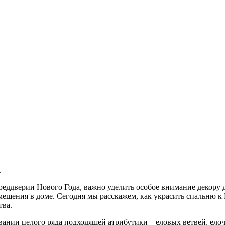
.
еддверии Нового Года, важно уделить особое внимание декору д
омещения в доме. Сегодня мы расскажем, как украсить спальню 
тва.
вании целого ряда подходящей атрибутики – еловых ветвей, елоч