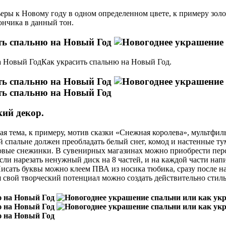
ьеры к Новому году в одном определенном цвете, к примеру зол
ончика в данный тон.
Как украсить спальню на Новый Год.
кий декор.
ная тема, к примеру, мотив сказки «Снежная королева», мультфи
ей спальне должен преобладать белый снег, комод и настенные 
овые снежинки. В сувенирных магазинах можно приобрести перс
ли нарезать ненужный диск на 8 частей, и на каждой части напис
Писать буквы можно клеем ПВА из носика тюбика, сразу после н
яя свой творческий потенциал можно создать действительно сти